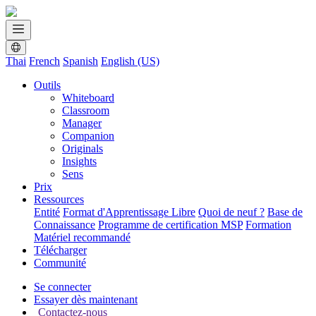
Thai
French
Spanish
English (US)
Outils
Whiteboard
Classroom
Manager
Companion
Originals
Insights
Sens
Prix
Ressources
Entité
Format d'Apprentissage Libre
Quoi de neuf ?
Base de
Connaissance
Programme de certification MSP
Formation
Matériel recommandé
Télécharger
Communité
Se connecter
Essayer dès maintenant
Contactez-nous