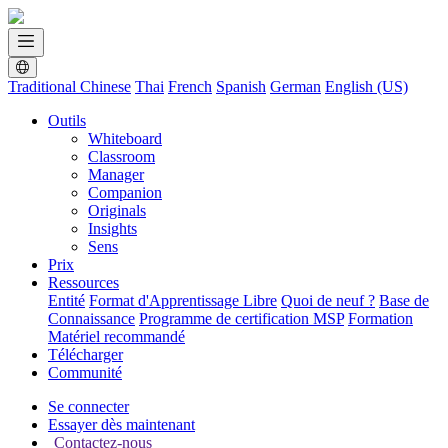
Traditional Chinese
Thai
French
Spanish
German
English (US)
Outils
Whiteboard
Classroom
Manager
Companion
Originals
Insights
Sens
Prix
Ressources
Entité
Format d'Apprentissage Libre
Quoi de neuf ?
Base de
Connaissance
Programme de certification MSP
Formation
Matériel recommandé
Télécharger
Communité
Se connecter
Essayer dès maintenant
Contactez-nous