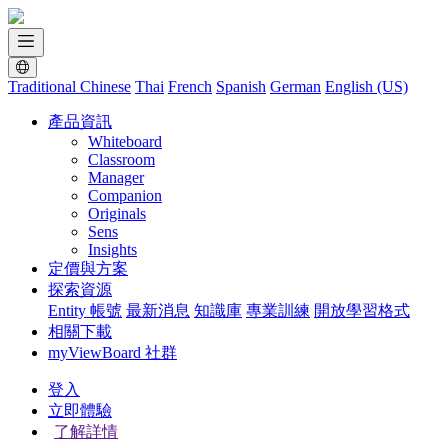
Traditional Chinese
Thai
French
Spanish
German
English (US)
產品資訊
Whiteboard
Classroom
Manager
Companion
Originals
Sens
Insights
定價與方案
探索資源
Entity 帳號
最新消息
知識庫
專業訓練
開放學習格式
相關下載
myViewBoard 社群
登入
立即體驗
了解詳情