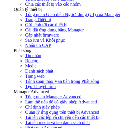
Chia các thiết bị vào các nhóm
Quản lý thiết bị
Tổng quan Giao diện Người dùng (UI) của Manager
Trang Thiết bị
Gửi lệnh tới các thiết bị
Cài đặt ứng dụng bằng Manager
Cập nhật firmware
Sao lưu và Khôi phục
Nhắn tin CAP
Phát sóng
Tin nhắn
Bố cục
Media
Danh sách phát
Trang web
Trình soạn thảo Văn bản trong Phát sóng
Tệp Thuyết trình
Manager Advanced
Tổng quan Manager Advanced
Làm thế nào để có giấy phép Advanced
Chỉ định giấy phép
Quản lý ứng dụng trên thiết bị Advanced
Tải lên các tệp và chuyển đến các thiết bị
Tải lên media và tạo danh sách phát
Phát sóng Advanced