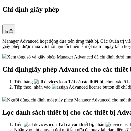
Chỉ định giấy phép
In
Manager Advanced hoạt động dựa trên từng thiết bị. Các Quản trị vi
giấy phép được mua với thời hạn tối thiểu là một năm - ngày kích ho
Xem tổng số và giấy phép Manager Advanced đã chỉ định dưới mục 
Chỉ địnhgiấy phép Advanced cho các thiết 
Trên bảng
Tất cả các thiết bị
, chọn vào ô b
Tiếp theo, nhấn vào
để chỉ đ
Người dùng chỉ định một giấy phép Manager Advanced cho một thi
Lọc danh sách thiết bị cho các thiết bị Ad
Trên
Tất cả các thiết bị
, nhấn
Nhấn vào nút chuyển đổi một lần nữa để quay lại giao diện
Tất