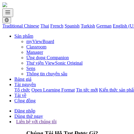
Traditional Chinese
Thai
French
Spanish
Turkish
German
English (U
Sản phẩm
myViewBoard
Classroom
Manager
Ứng dụng Companion
Thư viện ViewSonic Original
Sens
Thông tin chuyên sâu
Bảng giá
Tài nguyên
Tổ chức
Open Learning Format
Tin tức mới
Kiến thức sản ph
Tải về
Cộng đồng
Đăng nhập
Dùng thử ngay
Liên hệ với chúng tôi
Chúng Tôi Hỗ Trợ Được Gì?