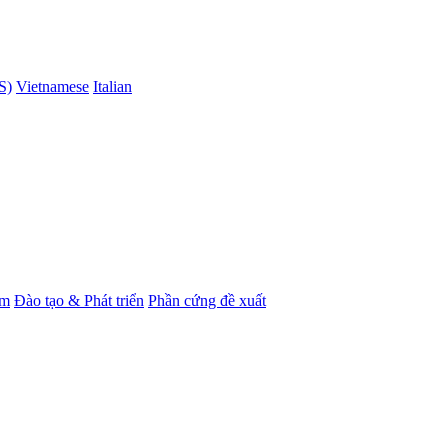
S)
Vietnamese
Italian
ẩm
Đào tạo & Phát triển
Phần cứng đề xuất