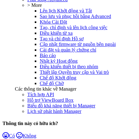
> More
Lên lịch Khởi động và Tắt
Sao lưu và phục hồi bằng Advanced
Khóa Cài Đặt
Tạo, chỉ định và lên lịch công việc
Điều khiển từ xa
Tạo và chỉ định Hồ sơ
Cập nhật firmware từ nguồn bên ngoài
Cài đặt và quản lý chứng chỉ
Báo cáo
Nhật ký Hoạt động
Điều khiển thiết bị theo nhóm
Thiết lập Quyền truy cập và Vai trò
Chế độ Khởi động
Chế độ Chờ
Các thông tin khác về Manager
Tích hợp API
Hỗ trợ ViewBoard Box
Biểu đồ khả năng thiết bị Manager
Lịch sử phát hành Manager
Thông tin này có hữu ích?
Có
Không