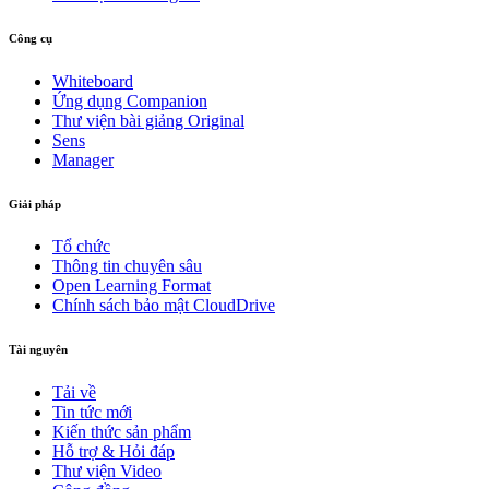
Công cụ
Whiteboard
Ứng dụng Companion
Thư viện bài giảng Original
Sens
Manager
Giải pháp
Tổ chức
Thông tin chuyên sâu
Open Learning Format
Chính sách bảo mật CloudDrive
Tài nguyên
Tải về
Tin tức mới
Kiến thức sản phẩm
Hỗ trợ & Hỏi đáp
Thư viện Video