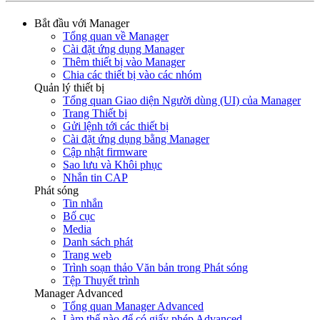
Bắt đầu với Manager
Tổng quan về Manager
Cài đặt ứng dụng Manager
Thêm thiết bị vào Manager
Chia các thiết bị vào các nhóm
Quản lý thiết bị
Tổng quan Giao diện Người dùng (UI) của Manager
Trang Thiết bị
Gửi lệnh tới các thiết bị
Cài đặt ứng dụng bằng Manager
Cập nhật firmware
Sao lưu và Khôi phục
Nhắn tin CAP
Phát sóng
Tin nhắn
Bố cục
Media
Danh sách phát
Trang web
Trình soạn thảo Văn bản trong Phát sóng
Tệp Thuyết trình
Manager Advanced
Tổng quan Manager Advanced
Làm thế nào để có giấy phép Advanced