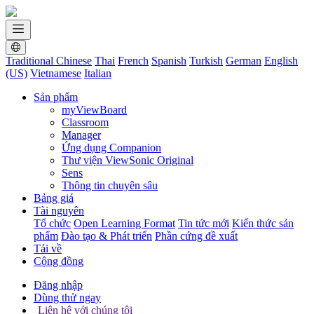
Traditional Chinese
Thai
French
Spanish
Turkish
German
English
(US)
Vietnamese
Italian
Sản phẩm
myViewBoard
Classroom
Manager
Ứng dụng Companion
Thư viện ViewSonic Original
Sens
Thông tin chuyên sâu
Bảng giá
Tài nguyên
Tổ chức
Open Learning Format
Tin tức mới
Kiến thức sản
phẩm
Đào tạo & Phát triển
Phần cứng đề xuất
Tải về
Cộng đồng
Đăng nhập
Dùng thử ngay
Liên hệ với chúng tôi