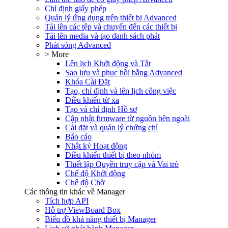
Chỉ định giấy phép
Quản lý ứng dụng trên thiết bị Advanced
Tải lên các tệp và chuyển đến các thiết bị
Tải lên media và tạo danh sách phát
Phát sóng Advanced
> More
Lên lịch Khởi động và Tắt
Sao lưu và phục hồi bằng Advanced
Khóa Cài Đặt
Tạo, chỉ định và lên lịch công việc
Điều khiển từ xa
Tạo và chỉ định Hồ sơ
Cập nhật firmware từ nguồn bên ngoài
Cài đặt và quản lý chứng chỉ
Báo cáo
Nhật ký Hoạt động
Điều khiển thiết bị theo nhóm
Thiết lập Quyền truy cập và Vai trò
Chế độ Khởi động
Chế độ Chờ
Các thông tin khác về Manager
Tích hợp API
Hỗ trợ ViewBoard Box
Biểu đồ khả năng thiết bị Manager