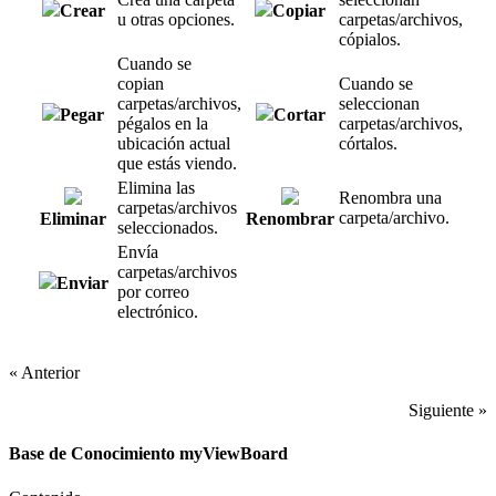
Crear
Copiar
u otras opciones.
carpetas/archivos,
cópialos.
Cuando se
copian
Cuando se
carpetas/archivos,
seleccionan
Pegar
Cortar
pégalos en la
carpetas/archivos,
ubicación actual
córtalos.
que estás viendo.
Elimina las
Renombra una
carpetas/archivos
carpeta/archivo.
Eliminar
Renombrar
seleccionados.
Envía
carpetas/archivos
Enviar
por correo
electrónico.
« Anterior
Siguiente »
Base de Conocimiento myViewBoard