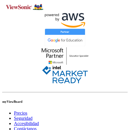
myViewBoard
Precios
Seguridad
Accesibilidad
Contáctanos