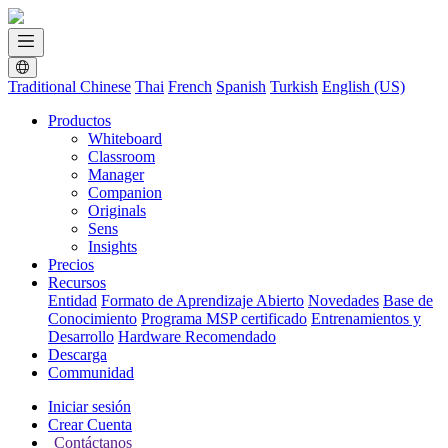
Traditional Chinese
Thai
French
Spanish
Turkish
English (US)
Productos
Whiteboard
Classroom
Manager
Companion
Originals
Sens
Insights
Precios
Recursos
Entidad
Formato de Aprendizaje Abierto
Novedades
Base de
Conocimiento
Programa MSP certificado
Entrenamientos y
Desarrollo
Hardware Recomendado
Descarga
Communidad
Iniciar sesión
Crear Cuenta
Contáctanos