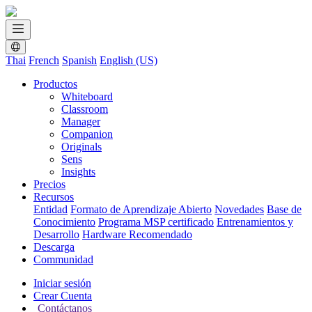
Thai
French
Spanish
English (US)
Productos
Whiteboard
Classroom
Manager
Companion
Originals
Sens
Insights
Precios
Recursos
Entidad
Formato de Aprendizaje Abierto
Novedades
Base de
Conocimiento
Programa MSP certificado
Entrenamientos y
Desarrollo
Hardware Recomendado
Descarga
Communidad
Iniciar sesión
Crear Cuenta
Contáctanos