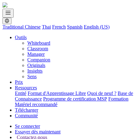
Traditional Chinese
Thai
French
Spanish
English (US)
Outils
Whiteboard
Classroom
Manager
Companion
Originals
Insights
Sens
Prix
Ressources
Entité
Format d'Apprentissage Libre
Quoi de neuf ?
Base de
Connaissance
Programme de certification MSP
Formation
Matériel recommandé
Télécharger
Communité
Se connecter
Essayer dès maintenant
Contactez-nous