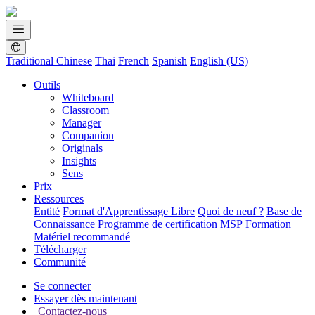
Traditional Chinese
Thai
French
Spanish
English (US)
Outils
Whiteboard
Classroom
Manager
Companion
Originals
Insights
Sens
Prix
Ressources
Entité
Format d'Apprentissage Libre
Quoi de neuf ?
Base de
Connaissance
Programme de certification MSP
Formation
Matériel recommandé
Télécharger
Communité
Se connecter
Essayer dès maintenant
Contactez-nous