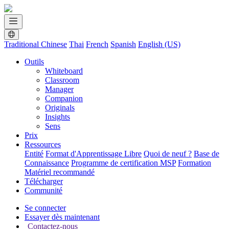
Traditional Chinese
Thai
French
Spanish
English (US)
Outils
Whiteboard
Classroom
Manager
Companion
Originals
Insights
Sens
Prix
Ressources
Entité
Format d'Apprentissage Libre
Quoi de neuf ?
Base de
Connaissance
Programme de certification MSP
Formation
Matériel recommandé
Télécharger
Communité
Se connecter
Essayer dès maintenant
Contactez-nous