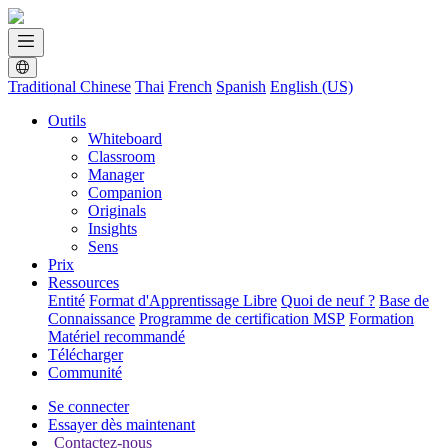
Traditional Chinese
Thai
French
Spanish
English (US)
Outils
Whiteboard
Classroom
Manager
Companion
Originals
Insights
Sens
Prix
Ressources
Entité
Format d'Apprentissage Libre
Quoi de neuf ?
Base de
Connaissance
Programme de certification MSP
Formation
Matériel recommandé
Télécharger
Communité
Se connecter
Essayer dès maintenant
Contactez-nous