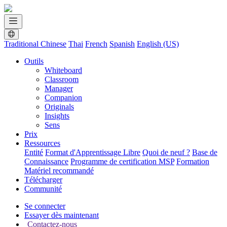
Traditional Chinese
Thai
French
Spanish
English (US)
Outils
Whiteboard
Classroom
Manager
Companion
Originals
Insights
Sens
Prix
Ressources
Entité
Format d'Apprentissage Libre
Quoi de neuf ?
Base de
Connaissance
Programme de certification MSP
Formation
Matériel recommandé
Télécharger
Communité
Se connecter
Essayer dès maintenant
Contactez-nous