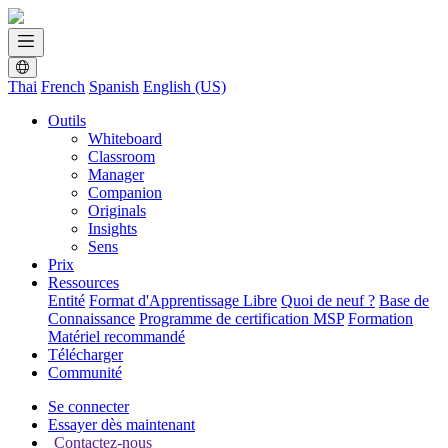
Thai
French
Spanish
English (US)
Outils
Whiteboard
Classroom
Manager
Companion
Originals
Insights
Sens
Prix
Ressources
Entité
Format d'Apprentissage Libre
Quoi de neuf ?
Base de
Connaissance
Programme de certification MSP
Formation
Matériel recommandé
Télécharger
Communité
Se connecter
Essayer dès maintenant
Contactez-nous