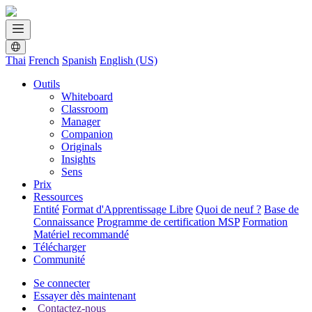
Thai
French
Spanish
English (US)
Outils
Whiteboard
Classroom
Manager
Companion
Originals
Insights
Sens
Prix
Ressources
Entité
Format d'Apprentissage Libre
Quoi de neuf ?
Base de
Connaissance
Programme de certification MSP
Formation
Matériel recommandé
Télécharger
Communité
Se connecter
Essayer dès maintenant
Contactez-nous