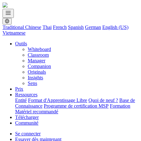
Traditional Chinese
Thai
French
Spanish
German
English (US)
Vietnamese
Outils
Whiteboard
Classroom
Manager
Companion
Originals
Insights
Sens
Prix
Ressources
Entité
Format d'Apprentissage Libre
Quoi de neuf ?
Base de
Connaissance
Programme de certification MSP
Formation
Matériel recommandé
Télécharger
Communité
Se connecter
Essayer dès maintenant