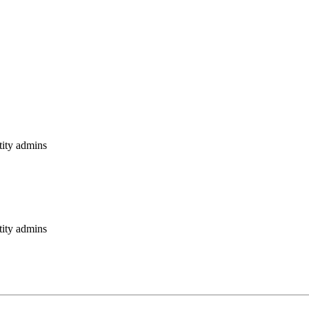
tity admins
tity admins