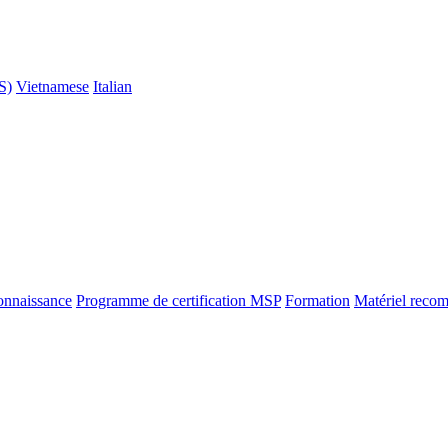
S)
Vietnamese
Italian
onnaissance
Programme de certification MSP
Formation
Matériel reco