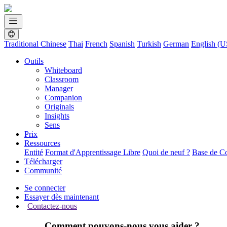
Traditional Chinese
Thai
French
Spanish
Turkish
German
English (U
Outils
Whiteboard
Classroom
Manager
Companion
Originals
Insights
Sens
Prix
Ressources
Entité
Format d'Apprentissage Libre
Quoi de neuf ?
Base de C
Télécharger
Communité
Se connecter
Essayer dès maintenant
Contactez-nous
Comment pouvons-nous vous aider ?