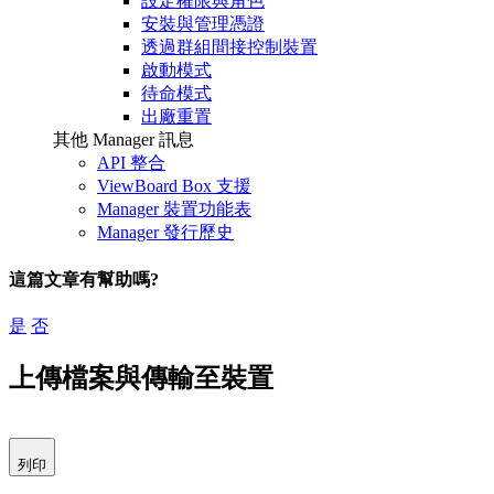
設定權限與角色
安裝與管理憑證
透過群組間接控制裝置
啟動模式
待命模式
出廠重置
其他 Manager 訊息
API 整合
ViewBoard Box 支援
Manager 裝置功能表
Manager 發行歷史
這篇文章有幫助嗎?
是
否
上傳檔案與傳輸至裝置
列印