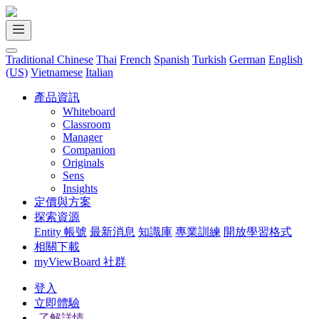
Traditional Chinese
Thai
French
Spanish
Turkish
German
English
(US)
Vietnamese
Italian
產品資訊
Whiteboard
Classroom
Manager
Companion
Originals
Sens
Insights
定價與方案
探索資源
Entity 帳號
最新消息
知識庫
專業訓練
開放學習格式
相關下載
myViewBoard 社群
登入
立即體驗
了解詳情