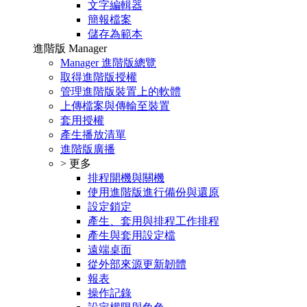
文字編輯器
簡報檔案
儲存為範本
進階版 Manager
Manager 進階版總覽
取得進階版授權
管理進階版裝置上的軟體
上傳檔案與傳輸至裝置
套用授權
產生播放清單
進階版廣播
> 更多
排程開機與關機
使用進階版進行備份與還原
設定鎖定
產生、套用與排程工作排程
產生與套用設定檔
遠端桌面
從外部來源更新韌體
報表
操作記錄