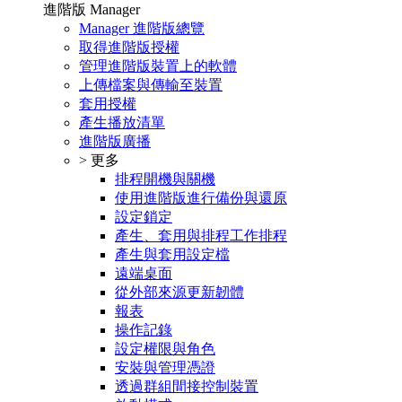
進階版 Manager
Manager 進階版總覽
取得進階版授權
管理進階版裝置上的軟體
上傳檔案與傳輸至裝置
套用授權
產生播放清單
進階版廣播
> 更多
排程開機與關機
使用進階版進行備份與還原
設定鎖定
產生、套用與排程工作排程
產生與套用設定檔
遠端桌面
從外部來源更新韌體
報表
操作記錄
設定權限與角色
安裝與管理憑證
透過群組間接控制裝置