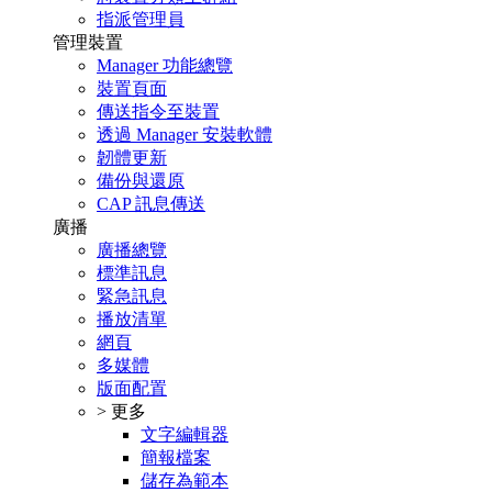
指派管理員
管理裝置
Manager 功能總覽
裝置頁面
傳送指令至裝置
透過 Manager 安裝軟體
韌體更新
備份與還原
CAP 訊息傳送
廣播
廣播總覽
標準訊息
緊急訊息
播放清單
網頁
多媒體
版面配置
> 更多
文字編輯器
簡報檔案
儲存為範本