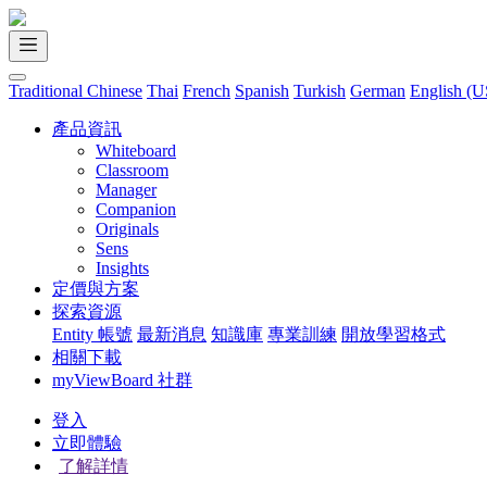
Traditional Chinese
Thai
French
Spanish
Turkish
German
English (U
產品資訊
Whiteboard
Classroom
Manager
Companion
Originals
Sens
Insights
定價與方案
探索資源
Entity 帳號
最新消息
知識庫
專業訓練
開放學習格式
相關下載
myViewBoard 社群
登入
立即體驗
了解詳情