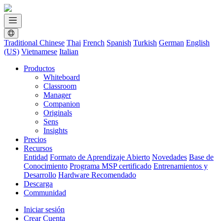
Traditional Chinese
Thai
French
Spanish
Turkish
German
English
(US)
Vietnamese
Italian
Productos
Whiteboard
Classroom
Manager
Companion
Originals
Sens
Insights
Precios
Recursos
Entidad
Formato de Aprendizaje Abierto
Novedades
Base de
Conocimiento
Programa MSP certificado
Entrenamientos y
Desarrollo
Hardware Recomendado
Descarga
Communidad
Iniciar sesión
Crear Cuenta