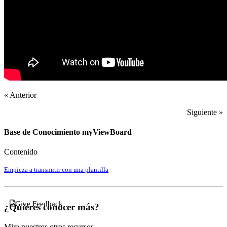
« Anterior
Siguiente »
Base de Conocimiento myViewBoard
Contenido
Empieza a transmitir con una plantilla
Give Feedback
¿Quieres conocer más?
Mira nuestros otros recursos.