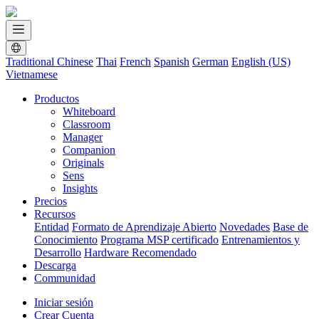
Traditional Chinese
Thai
French
Spanish
German
English (US)
Vietnamese
Productos
Whiteboard
Classroom
Manager
Companion
Originals
Sens
Insights
Precios
Recursos
Entidad
Formato de Aprendizaje Abierto
Novedades
Base de
Conocimiento
Programa MSP certificado
Entrenamientos y
Desarrollo
Hardware Recomendado
Descarga
Communidad
Iniciar sesión
Crear Cuenta