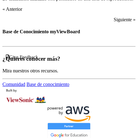
« Anterior
Siguiente »
Base de Conocimiento myViewBoard
Give Feedback
¿Quieres conocer más?
Mira nuestros otros recursos.
Comunidad
Base de conocimiento