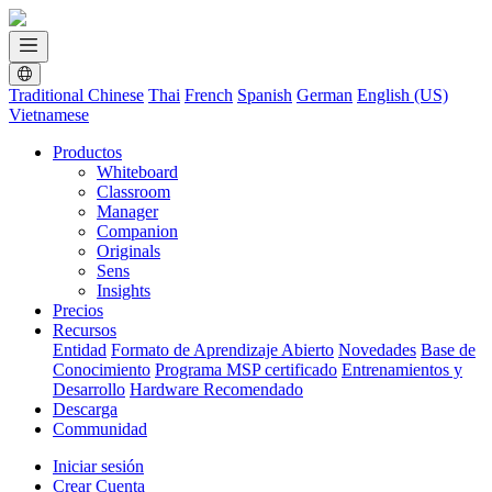
Traditional Chinese
Thai
French
Spanish
German
English (US)
Vietnamese
Productos
Whiteboard
Classroom
Manager
Companion
Originals
Sens
Insights
Precios
Recursos
Entidad
Formato de Aprendizaje Abierto
Novedades
Base de
Conocimiento
Programa MSP certificado
Entrenamientos y
Desarrollo
Hardware Recomendado
Descarga
Communidad
Iniciar sesión
Crear Cuenta