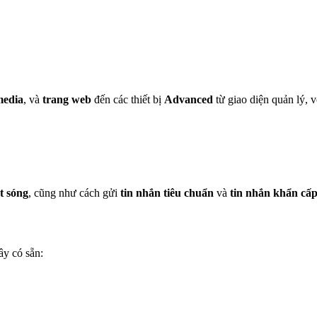
media
, và
trang web
đến các thiết bị
Advanced
từ giao diện quản lý, 
t sóng
, cũng như cách gửi
tin nhắn tiêu chuẩn
và
tin nhắn khẩn cấ
ây có sẵn: