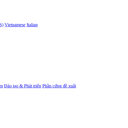
S)
Vietnamese
Italian
ẩm
Đào tạo & Phát triển
Phần cứng đề xuất