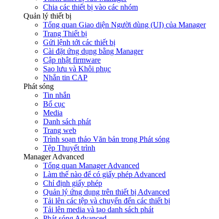
Chia các thiết bị vào các nhóm
Quản lý thiết bị
Tổng quan Giao diện Người dùng (UI) của Manager
Trang Thiết bị
Gửi lệnh tới các thiết bị
Cài đặt ứng dụng bằng Manager
Cập nhật firmware
Sao lưu và Khôi phục
Nhắn tin CAP
Phát sóng
Tin nhắn
Bố cục
Media
Danh sách phát
Trang web
Trình soạn thảo Văn bản trong Phát sóng
Tệp Thuyết trình
Manager Advanced
Tổng quan Manager Advanced
Làm thế nào để có giấy phép Advanced
Chỉ định giấy phép
Quản lý ứng dụng trên thiết bị Advanced
Tải lên các tệp và chuyển đến các thiết bị
Tải lên media và tạo danh sách phát
Phát sóng Advanced