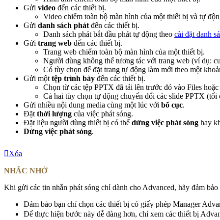
Gửi
video
đến các thiết bị.
Video chiếm toàn bộ màn hình của một thiết bị và tự độn
Gửi
danh sách phát
đến các thiết bị.
Danh sách phát bắt đầu phát tự động theo
cài đặt danh s
Gửi
trang web
đến các thiết bị.
Trang web chiếm toàn bộ màn hình của một thiết bị.
Người dùng không thể tương tác với trang web (ví dụ: cu
Có tùy chọn để đặt trang tự động làm mới theo một khoản
Gửi một
tệp trình bày
đến các thiết bị.
Chọn từ các tệp PPTX đã tải lên trước đó vào Files hoặc t
Cả hai tùy chọn tự động chuyển đổi các slide PPTX (tối 
Gửi nhiều nội dung media cùng một lúc với
bố cục
.
Đặt
thời lượng
của việc phát sóng.
Đặt liệu người dùng thiết bị có thể
dừng việc phát sóng
hay k
Dừng việc phát sóng
.
Xóa
NHẮC NHỞ
Khi gửi các tin nhắn phát sóng chỉ dành cho Advanced, hãy đảm bảo
Đảm bảo bạn chỉ chọn các thiết bị có giấy phép Manager Adva
Để thực hiện bước này dễ dàng hơn, chỉ xem các thiết bị Adva