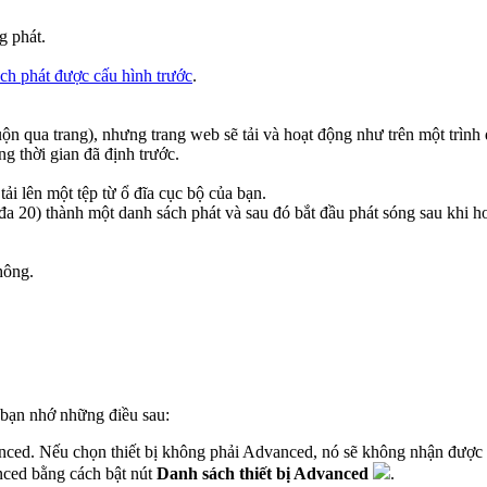
g phát.
ách phát được cấu hình trước
.
ộn qua trang), nhưng trang web sẽ tải và hoạt động như trên một trình
g thời gian đã định trước.
ải lên một tệp từ ổ đĩa cục bộ của bạn.
đa 20) thành một danh sách phát và sau đó bắt đầu phát sóng sau khi ho
hông.
 bạn nhớ những điều sau:
nced. Nếu chọn thiết bị không phải Advanced, nó sẽ không nhận được t
nced bằng cách bật nút
Danh sách thiết bị Advanced
.