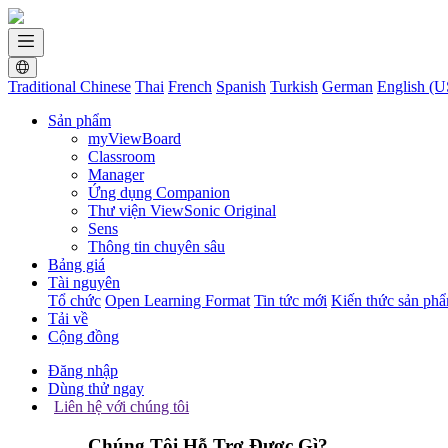
Traditional Chinese
Thai
French
Spanish
Turkish
German
English (U
Sản phẩm
myViewBoard
Classroom
Manager
Ứng dụng Companion
Thư viện ViewSonic Original
Sens
Thông tin chuyên sâu
Bảng giá
Tài nguyên
Tổ chức
Open Learning Format
Tin tức mới
Kiến thức sản ph
Tải về
Cộng đồng
Đăng nhập
Dùng thử ngay
Liên hệ với chúng tôi
Chúng Tôi Hỗ Trợ Được Gì?