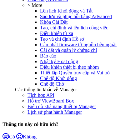
> More
Lên lịch Khởi động và Tắt
Sao lưu và phục hồi bằng Advanced
Khóa Cài Đặt
Tạo, chỉ định và lên lịch công việc
Điều khiển từ xa
Tạo và chỉ định Hồ sơ
Cập nhật firmware từ nguồn bên ngoài
Cài đặt và quản lý chứng chỉ
Báo cáo
Nhật ký Hoạt động
Điều khiển thiết bị theo nhóm
Thiết lập Quyền truy cập và Vai trò
Chế độ Khởi động
Chế độ Chờ
Các thông tin khác về Manager
Tích hợp API
Hỗ trợ ViewBoard Box
Biểu đồ khả năng thiết bị Manager
Lịch sử phát hành Manager
Thông tin này có hữu ích?
Có
Không