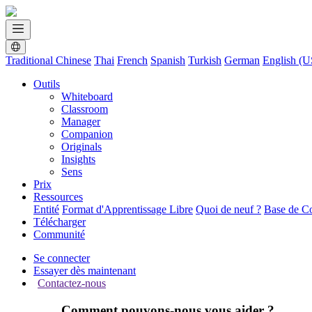
Traditional Chinese
Thai
French
Spanish
Turkish
German
English (U
Outils
Whiteboard
Classroom
Manager
Companion
Originals
Insights
Sens
Prix
Ressources
Entité
Format d'Apprentissage Libre
Quoi de neuf ?
Base de C
Télécharger
Communité
Se connecter
Essayer dès maintenant
Contactez-nous
Comment pouvons-nous vous aider ?