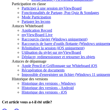
Participation en classe
Participer à une session myViewBoard
Fonctionnalités de Partage, Pop Quiz & Sondages
Mode Participation
Partager les leçons
Astuces Whiteboard
Application Record
myViewBoard Live
Raccourcis clavier (Windows uniquement)
Raccourcis de barre d'outils flottante (Windows uniquem
Réinitialiser la session (iOS uniquement)
Utilisation du stylet sur myViewBoard
Déplacer, redimensionner et retourner les objets
Astuces de dépannage
Apple Pencil et Griffonnage sur Whiteboard iOS
Récupération de documents
Impossible d'enregistrer un fichier (Windows 11 uniquem
Historique des versions
Historique des versions - Windows
Historique des versions - Android
Historique des versions - iOS
Cet article vous a-t-il été utile?