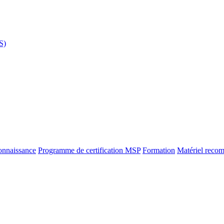
S)
onnaissance
Programme de certification MSP
Formation
Matériel reco