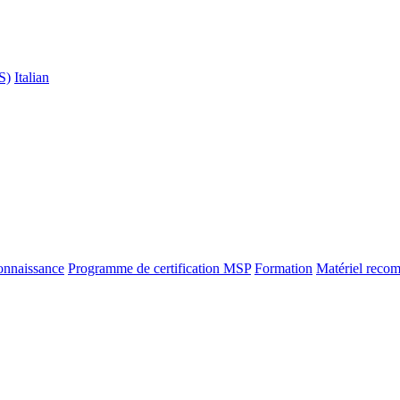
S)
Italian
onnaissance
Programme de certification MSP
Formation
Matériel reco