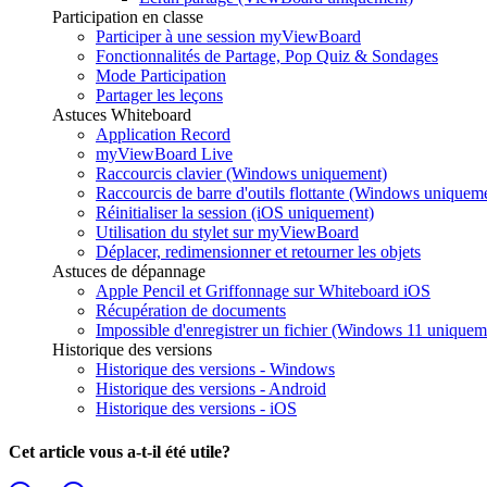
Participation en classe
Participer à une session myViewBoard
Fonctionnalités de Partage, Pop Quiz & Sondages
Mode Participation
Partager les leçons
Astuces Whiteboard
Application Record
myViewBoard Live
Raccourcis clavier (Windows uniquement)
Raccourcis de barre d'outils flottante (Windows uniquem
Réinitialiser la session (iOS uniquement)
Utilisation du stylet sur myViewBoard
Déplacer, redimensionner et retourner les objets
Astuces de dépannage
Apple Pencil et Griffonnage sur Whiteboard iOS
Récupération de documents
Impossible d'enregistrer un fichier (Windows 11 uniquem
Historique des versions
Historique des versions - Windows
Historique des versions - Android
Historique des versions - iOS
Cet article vous a-t-il été utile?