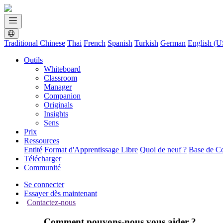
Traditional Chinese
Thai
French
Spanish
Turkish
German
English (U
Outils
Whiteboard
Classroom
Manager
Companion
Originals
Insights
Sens
Prix
Ressources
Entité
Format d'Apprentissage Libre
Quoi de neuf ?
Base de C
Télécharger
Communité
Se connecter
Essayer dès maintenant
Contactez-nous
Comment pouvons-nous vous aider ?