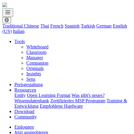
Traditional Chinese
Thai
French
Spanish
Turkish
German
English
(US)
Italian
Tools
Whiteboard
Classroom
Manager
Companion
Originals
Insights
Sens
Preisgestaltung
Ressourcen
Entity
Open Learning Format
Was gibt's neues?
Wissensdatenbank
Zertifiziertes MSP Programm
Training &
Entwicklung
Empfohlene Hardware
Download
Community
Einloggen
Jetzt ausprobieren