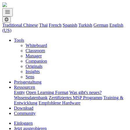
Traditional Chinese
Thai
French
Spanish
Turkish
German
English
(US)
Tools
Whiteboard
Classroom
Manager
Companion
Originals
Insights
Sens
Preisgestaltung
Ressourcen
Entity
Open Learning Format
Was gibt's neues?
Wissensdatenbank
Zertifiziertes MSP Programm
Training &
Entwicklung
Empfohlene Hardware
Download
Community
Einloggen
Jetzt ausprobieren