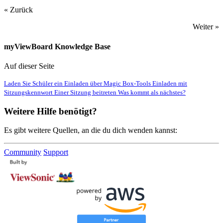
« Zurück
Weiter »
myViewBoard Knowledge Base
Auf dieser Seite
Laden Sie Schüler ein
Einladen über Magic Box-Tools
Einladen mit
Sitzungskennwort
Einer Sitzung beitreten
Was kommt als nächstes?
Weitere Hilfe benötigt?
Es gibt weitere Quellen, an die du dich wenden kannst:
Community
Support