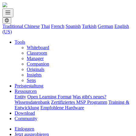
Traditional Chinese
Thai
French
Spanish
Turkish
German
English
(US)
Tools
Whiteboard
Classroom
Manager
Companion
Originals
Insights
Sens
Preisgestaltung
Ressourcen
Entity
Open Learning Format
Was gibt's neues?
Wissensdatenbank
Zertifiziertes MSP Programm
Training &
Entwicklung
Empfohlene Hardware
Download
Community
Einloggen
Jetzt ausprobieren