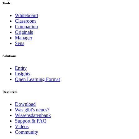
Tools
Whiteboard
Classroom
Companion
Originals
Manager
Sens
Solutions
Entity
Insights
Open Learning Format
Resources
Download
Was gibt's neues?
Wissensdatenbank
Support & FAQ
Videos
Community