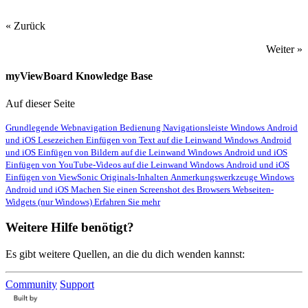
« Zurück
Weiter »
myViewBoard Knowledge Base
Auf dieser Seite
Grundlegende Webnavigation
Bedienung
Navigationsleiste
Windows
Android
und iOS
Lesezeichen
Einfügen von Text auf die Leinwand
Windows
Android
und iOS
Einfügen von Bildern auf die Leinwand
Windows
Android und iOS
Einfügen von YouTube-Videos auf die Leinwand
Windows
Android und iOS
Einfügen von ViewSonic Originals-Inhalten
Anmerkungswerkzeuge
Windows
Android und iOS
Machen Sie einen Screenshot des Browsers
Webseiten-
Widgets (nur Windows)
Erfahren Sie mehr
Weitere Hilfe benötigt?
Es gibt weitere Quellen, an die du dich wenden kannst:
Community
Support