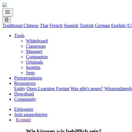
Traditional Chinese
Thai
French
Spanish
Turkish
German
English (U
Tools
Whiteboard
Classroom
Manager
Companion
Originals
Insights
Sens
Preisgestaltung
Ressourcen
Entity
Open Learning Format
Was gibt's neues?
Wissensdaten
Download
Community
Einloggen
Jetzt ausprobieren
Kontakt
Wie können wir behilflich sein?