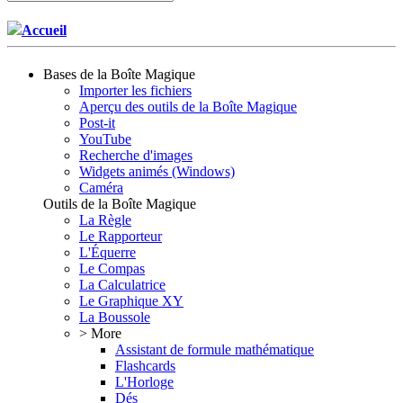
Accueil
Bases de la Boîte Magique
Importer les fichiers
Aperçu des outils de la Boîte Magique
Post-it
YouTube
Recherche d'images
Widgets animés (Windows)
Caméra
Outils de la Boîte Magique
La Règle
Le Rapporteur
L'Équerre
Le Compas
La Calculatrice
Le Graphique XY
La Boussole
> More
Assistant de formule mathématique
Flashcards
L'Horloge
Dés