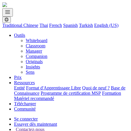
Traditional Chinese
Thai
French
Spanish
Turkish
English (US)
Outils
Whiteboard
Classroom
Manager
Companion
Originals
Insights
Sens
Prix
Ressources
Entité
Format d'Apprentissage Libre
Quoi de neuf ?
Base de
Connaissance
Programme de certification MSP
Formation
Matériel recommandé
Télécharger
Communité
Se connecter
Essayer dès maintenant
Contactez-nous