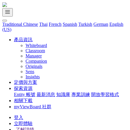
Traditional Chinese
Thai
French
Spanish
Turkish
German
English
(US)
產品資訊
Whiteboard
Classroom
Manager
Companion
Originals
Sens
Insights
定價與方案
探索資源
Entity 帳號
最新消息
知識庫
專業訓練
開放學習格式
相關下載
myViewBoard 社群
登入
立即體驗
了解詳情