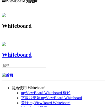
myViewBoard 知識庫
Whiteboard
Whiteboard
首頁
開始使用 Whiteboard
myViewBoard Whiteboard 概述
下載並安裝 myViewBoard Whiteboard
登錄 myViewBoard Whiteboard