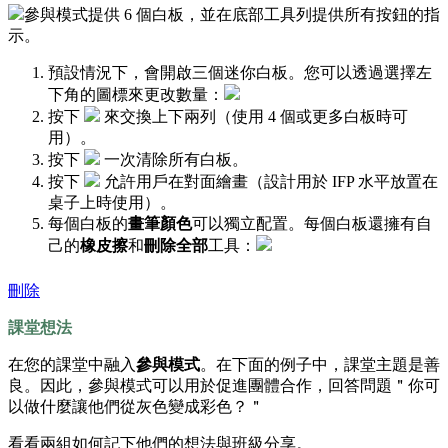
參與模式提供 6 個白板，並在底部工具列提供所有按鈕的指
示。
預設情況下，會開啟三個迷你白板。您可以透過選擇左
下角的圖標來更改數量：
按下
來交換上下兩列（使用 4 個或更多白板時可
用）。
按下
一次清除所有白板。
按下
允許用戶在對面繪畫（設計用於 IFP 水平放置在
桌子上時使用）。
每個白板的
畫筆顏色
可以獨立配置。每個白板還擁有自
己的
橡皮擦
和
刪除全部
工具：
刪除
課堂想法
在您的課堂中融入
參與模式
。在下面的例子中，課堂主題是善
良。因此，參與模式可以用於促進團體合作，回答問題＂你可
以做什麼讓他們從灰色變成彩色？＂
看看兩組如何記下他們的想法與班級分享。