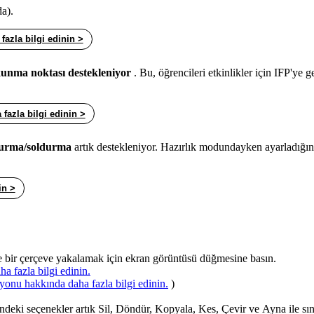
a).
zla bilgi edinin >
kunma noktası destekleniyor
. Bu, öğrencileri etkinlikler için IFP'ye 
fazla bilgi edinin >
ldurma/soldurma
artık destekleniyor. Hazırlık modundayken ayarladığı
in >
 bir çerçeve yakalamak için ekran görüntüsü düğmesine basın.
a fazla bilgi edinin.
yonu hakkında daha fazla bilgi edinin.
)
i seçenekler artık Sil, Döndür, Kopyala, Kes, Çevir ve Ayna ile sınır