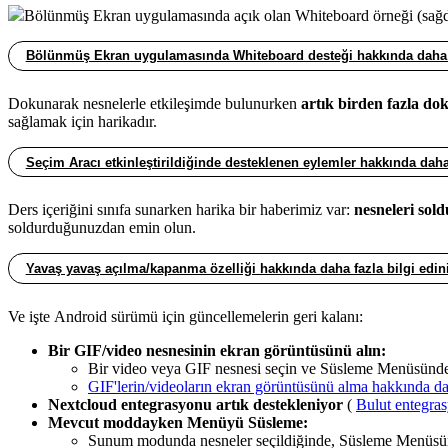
Bölünmüş Ekran uygulamasında açık olan Whiteboard örneği (sağd
Bölünmüş Ekran uygulamasında Whiteboard desteği hakkında daha fa
Dokunarak nesnelerle etkileşimde bulunurken
artık birden fazla do
sağlamak için harikadır.
Seçim Aracı etkinleştirildiğinde desteklenen eylemler hakkında daha 
Ders içeriğini sınıfa sunarken harika bir haberimiz var:
nesneleri so
soldurduğunuzdan emin olun.
Yavaş yavaş açılma/kapanma özelliği hakkında daha fazla bilgi edin
Ve işte Android sürümü için güncellemelerin geri kalanı:
Bir GIF/video nesnesinin ekran görüntüsünü alın:
Bir video veya GIF nesnesi seçin ve Süsleme Menüsünde
GIF'lerin/videoların ekran görüntüsünü alma hakkında dah
Nextcloud entegrasyonu artık destekleniyor
(
Bulut entegras
Mevcut moddayken Menüyü Süsleme:
Sunum modunda nesneler seçildiğinde, Süsleme Menüsündek