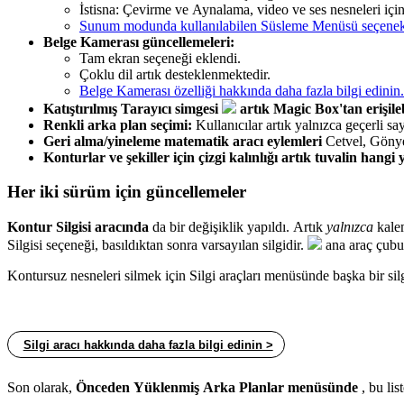
İstisna: Çevirme ve Aynalama, video ve ses nesneleri içi
Sunum modunda kullanılabilen Süsleme Menüsü seçenekler
Belge Kamerası güncellemeleri:
Tam ekran seçeneği eklendi.
Çoklu dil artık desteklenmektedir.
Belge Kamerası özelliği hakkında daha fazla bilgi edinin.
Katıştırılmış Tarayıcı simgesi
artık Magic Box'tan erişile
Renkli arka plan seçimi:
Kullanıcılar artık yalnızca geçerli sa
Geri alma/yineleme matematik aracı eylemleri
Cetvel, Gönye,
Konturlar ve şekiller için çizgi kalınlığı artık tuvalin han
Her iki sürüm için güncellemeler
Kontur Silgisi aracında
da bir değişiklik yapıldı. Artık
yalnızca
kalem
Silgisi seçeneği, basıldıktan sonra varsayılan silgidir.
ana araç çub
Kontursuz nesneleri silmek için Silgi araçları menüsünde başka bir silg
Silgi aracı hakkında daha fazla bilgi edinin >
Son olarak,
Önceden Yüklenmiş Arka Planlar menüsünde
, bu lis