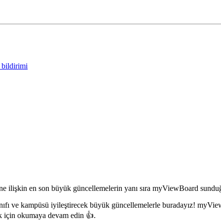
bildirimi
işkin en son büyük güncellemelerin yanı sıra myViewBoard sunduğu 
fı ve kampüsü iyileştirecek büyük güncellemelerle buradayız! myView
k için okumaya devam edin 👍.