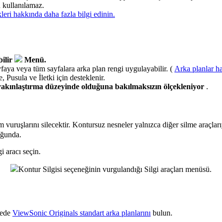
n kullanılamaz.
i hakkında daha fazla bilgi edinin.
bilir
Menü.
yfaya veya tüm sayfalara arka plan rengi uygulayabilir. (
Arka planlar ha
 Pusula ve İletki için desteklenir.
gi yakınlaştırma düzeyinde olduğuna bakılmaksızın ölçekleniyor
.
 vuruşlarını silecektir. Kontursuz nesneler yalnızca diğer silme araçla
uğunda.
i aracı seçin.
Kontur Silgisi seçeneğinin vurgulandığı Silgi araçları menüsü.
tede
ViewSonic Originals standart arka planlarını
bulun.