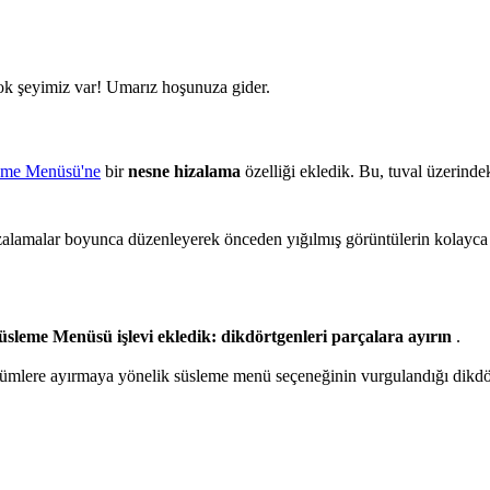
çok şeyimiz var! Umarız hoşunuza gider.
eme Menüsü'ne
bir
nesne hizalama
özelliği ekledik. Bu, tuval üzerinde
 hizalamalar boyunca düzenleyerek önceden yığılmış görüntülerin kolayca
Süsleme Menüsü işlevi ekledik: dikdörtgenleri parçalara ayırın
.
lümlere ayırmaya yönelik süsleme menü seçeneğinin vurgulandığı dikdör