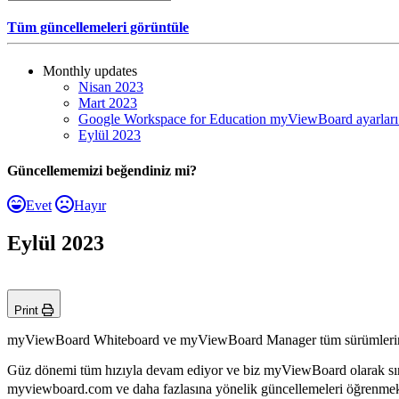
Tüm güncellemeleri görüntüle
Monthly updates
Nisan 2023
Mart 2023
Google Workspace for Education myViewBoard ayarları 
Eylül 2023
Güncellememizi beğendiniz mi?
Evet
Hayır
Eylül 2023
Print
myViewBoard Whiteboard ve myViewBoard Manager tüm sürümlerine il
Güz dönemi tüm hızıyla devam ediyor ve biz myViewBoard olarak sını
myviewboard.com ve daha fazlasına yönelik güncellemeleri öğrenme