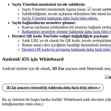
Sayfa Yönetimi menüsünü tuvale sabitleyin:
Sayfa Yönetimi menüsünde tuşuna basın.
tuvali sabit
Sabitlendiğinde, tuvale açıklama eklenirken bile menü k
Sayfa Yönetimi hakkında daha fazla bilgi edinin.
Sayfa bağlantılarını nesnelere gömme:
Kanvas sayfasına yönlendiren bir nesneye bağlantı yerleştir
Bağlantıları nesnelere gömme hakkında daha fazla bilgi e
Dersleri QR kodu YouTube widget değişikliğiyle paylaşın:
Artık URL'ye ek olarak bir QR kodu, tuvale yerleştirilm
Bunun amacı ders içeriğinin basıldığı durumlarda medyay
Dersleri QR koduyla paylaşma hakkında daha fazla bilgi 
Android/ iOS için Whiteboard
Android sürümü için ilk olarak,
3D Zar
aracının artık Matematik ara
K
3D Zar aracının işlevselliği hakkında daha fazla bilgi edinin >
Bu ay eklenen bir başka harika özellik: Whiteboard artık önceden y
tuttuğunuzdan emin olun.)