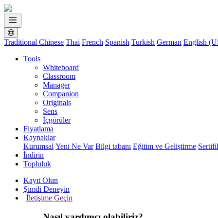
Traditional Chinese
Thai
French
Spanish
Turkish
German
English (U
Tools
Whiteboard
Classroom
Manager
Companion
Originals
Sens
İçgörüler
Fiyatlama
Kaynaklar
Kurumsal
Yeni Ne Var
Bilgi tabanı
Eğitim ve Geliştirme
Sertif
İndirin
Topluluk
Kayıt Olun
Şimdi Deneyin
İletişime Geçin
Nasıl yardımcı olabiliriz?