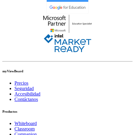
myViewBoard
Precios
Seguridad
Accesibilidad
Contáctanos
Productos
Whiteboard
Classroom
Companion