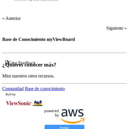
« Anterior
Siguiente »
Base de Conocimiento myViewBoard
Give Feedback
¿Quieres conocer más?
Mira nuestros otros recursos.
Comunidad
Base de conocimiento