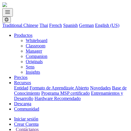
Traditional Chinese
Thai
French
Spanish
German
English (US)
Productos
Whiteboard
Classroom
Manager
Companion
Originals
Sens
Insights
Precios
Recursos
Entidad
Formato de Aprendizaje Abierto
Novedades
Base de
Conocimiento
Programa MSP certificado
Entrenamientos y
Desarrollo
Hardware Recomendado
Descarga
Communidad
Iniciar sesión
Crear Cuenta
Contáctanos