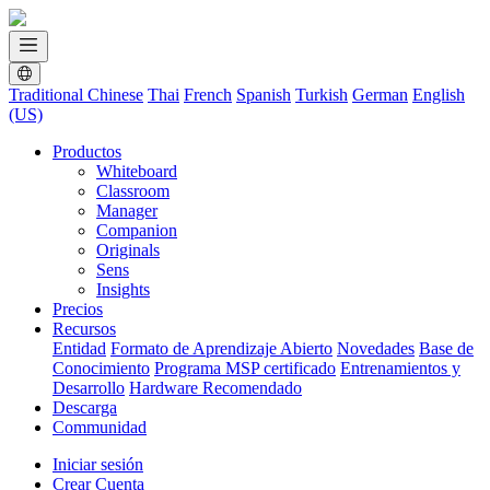
Traditional Chinese
Thai
French
Spanish
Turkish
German
English
(US)
Productos
Whiteboard
Classroom
Manager
Companion
Originals
Sens
Insights
Precios
Recursos
Entidad
Formato de Aprendizaje Abierto
Novedades
Base de
Conocimiento
Programa MSP certificado
Entrenamientos y
Desarrollo
Hardware Recomendado
Descarga
Communidad
Iniciar sesión
Crear Cuenta