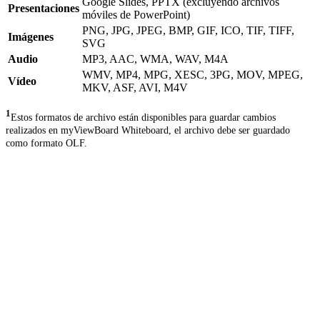
Google Slides, PPTX (excluyendo archivos
Presentaciones
móviles de PowerPoint)
PNG, JPG, JPEG, BMP, GIF, ICO, TIF, TIFF,
Imágenes
SVG
Audio
MP3, AAC, WMA, WAV, M4A
WMV, MP4, MPG, XESC, 3PG, MOV, MPEG,
Vídeo
MKV, ASF, AVI, M4V
1
Estos formatos de archivo están disponibles para guardar cambios
realizados en
myViewBoard Whiteboard, el archivo debe ser guardado
como formato OLF.