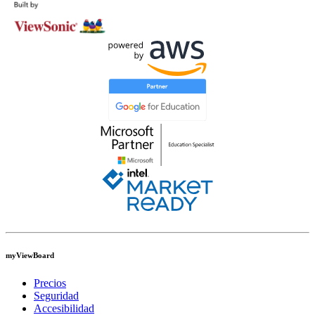
myViewBoard
Precios
Seguridad
Accesibilidad