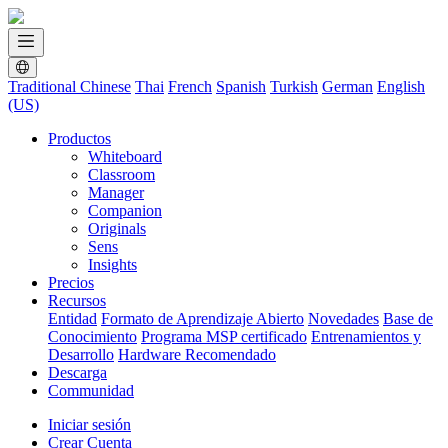
Traditional Chinese
Thai
French
Spanish
Turkish
German
English
(US)
Productos
Whiteboard
Classroom
Manager
Companion
Originals
Sens
Insights
Precios
Recursos
Entidad
Formato de Aprendizaje Abierto
Novedades
Base de
Conocimiento
Programa MSP certificado
Entrenamientos y
Desarrollo
Hardware Recomendado
Descarga
Communidad
Iniciar sesión
Crear Cuenta