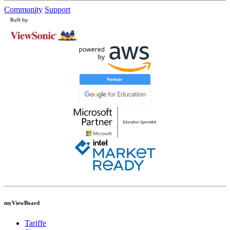
Community
Support
myViewBoard
Tariffe