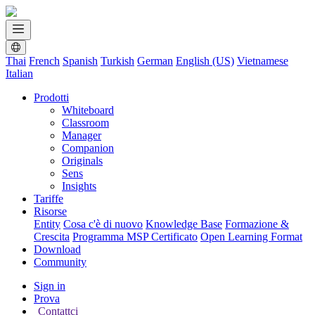
Thai
French
Spanish
Turkish
German
English (US)
Vietnamese
Italian
Prodotti
Whiteboard
Classroom
Manager
Companion
Originals
Sens
Insights
Tariffe
Risorse
Entity
Cosa c'è di nuovo
Knowledge Base
Formazione &
Crescita
Programma MSP Certificato
Open Learning Format
Download
Community
Sign in
Prova
Contattci